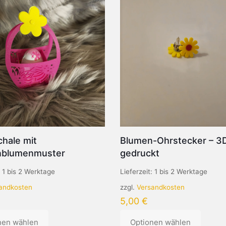
hale mit
Blumen-Ohrstecker – 3
nblumenmuster
gedruckt
:
1 bis 2 Werktage
Lieferzeit:
1 bis 2 Werktage
andkosten
zzgl.
Versandkosten
5,00
€
nen wählen
Optionen wählen