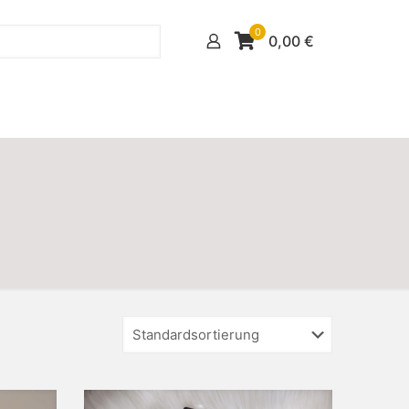
0
0,00
€