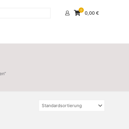
0
0,00
€
en“