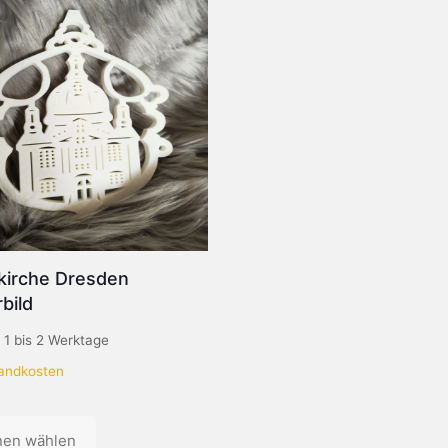
kirche Dresden
bild
:
1 bis 2 Werktage
andkosten
nen wählen