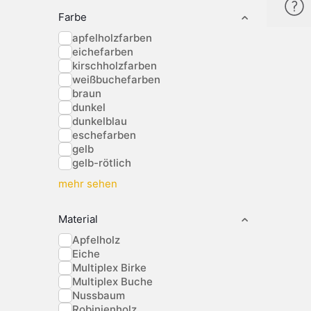
Farbe
apfelholzfarben
eichefarben
kirschholzfarben
weißbuchefarben
braun
dunkel
dunkelblau
eschefarben
gelb
gelb-rötlich
mehr sehen
Material
Apfelholz
Eiche
Multiplex Birke
Multiplex Buche
Nussbaum
Robinienholz