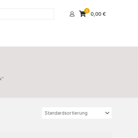
0
0,00
€
k“