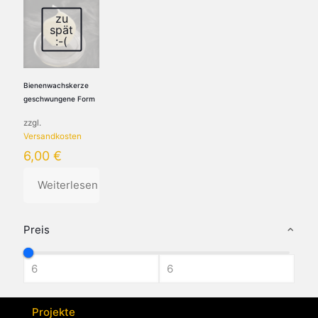
zu
spät
:-(
Bienenwachskerze
geschwungene Form
zzgl.
Versandkosten
6,00
€
Weiterlesen
Preis
Projekte