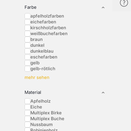
Farbe
apfelholzfarben
eichefarben
kirschholzfarben
weißbuchefarben
braun
dunkel
dunkelblau
eschefarben
gelb
gelb-rötlich
mehr sehen
Material
Apfelholz
Eiche
Multiplex Birke
Multiplex Buche
Nussbaum
Robinienholz