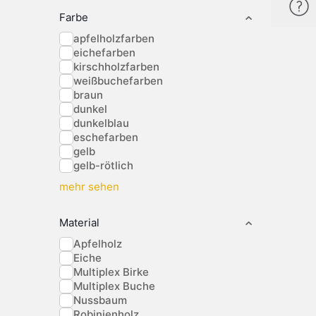
Farbe
apfelholzfarben
eichefarben
kirschholzfarben
weißbuchefarben
braun
dunkel
dunkelblau
eschefarben
gelb
gelb-rötlich
mehr sehen
Material
Apfelholz
Eiche
Multiplex Birke
Multiplex Buche
Nussbaum
Robinienholz