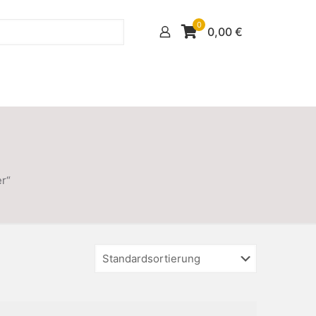
0
0,00
€
r“