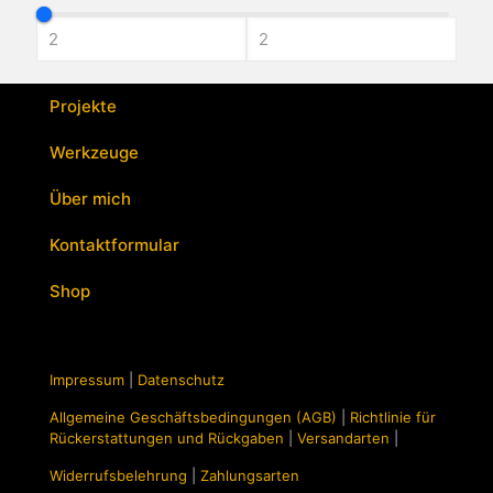
mehrere
Varianten
auf.
Die
Optionen
Projekte
können
auf
Werkzeuge
der
Produktseite
Über mich
gewählt
werden
Kontaktformular
Shop
Impressum
|
Datenschutz
Allgemeine Geschäftsbedingungen (AGB)
|
Richtlinie für
Rückerstattungen und Rückgaben
|
Versandarten
|
Widerrufsbelehrung
|
Zahlungsarten