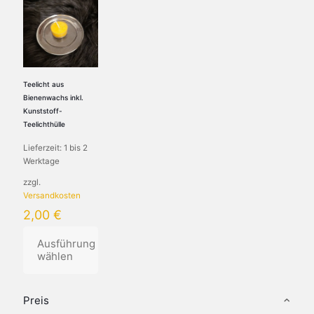
Teelicht aus
Bienenwachs inkl.
Kunststoff-
Teelichthülle
Lieferzeit:
1 bis 2
Werktage
zzgl.
Versandkosten
2,00
€
Ausführung
wählen
Dieses
Produkt
Preis
weist