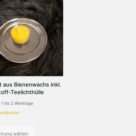
t aus Bienenwachs inkl.
off-Teelichthülle
:
1 bis 2 Werktage
andkosten
hrung wählen