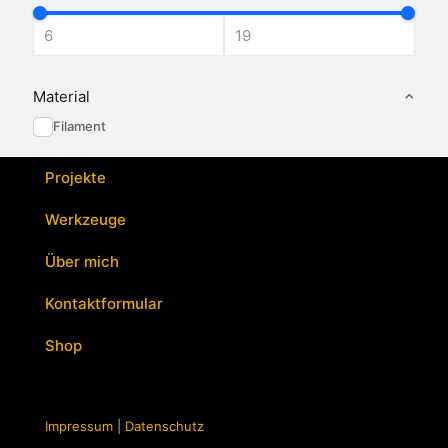
mehrere
Varianten
auf.
Die
Optionen
Material
können
Filament
auf
der
Produktseite
Projekte
gewählt
werden
Werkzeuge
Über mich
Kontaktformular
Shop
Impressum
|
Datenschutz