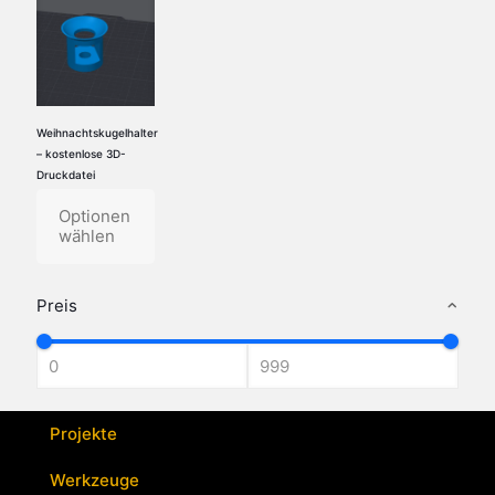
Weihnachtskugelhalter
– kostenlose 3D-
Druckdatei
Optionen
wählen
Preis
Projekte
Werkzeuge