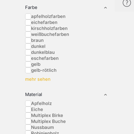
Farbe
apfelholzfarben
eichefarben
kirschholzfarben
weißbuchefarben
braun
dunkel
dunkelblau
eschefarben
gelb
gelb-rötlich
mehr sehen
Material
Apfelholz
Eiche
Multiplex Birke
Multiplex Buche
Nussbaum
Robinienholz