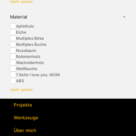
mehr sehen
Material
Apfelholz
Eiche
Multiplex Birke
Multiplex Buche
Nussbaum
Robinienholz
Wacholderholz
Weißbuche
1 Seite I love you, MOM
ABS
mehr sehen
Projekte
Werkzeuge
Über mich