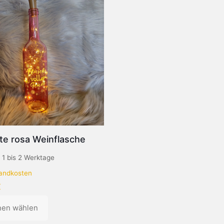
te rosa Weinflasche
:
1 bis 2 Werktage
andkosten
€
nen wählen