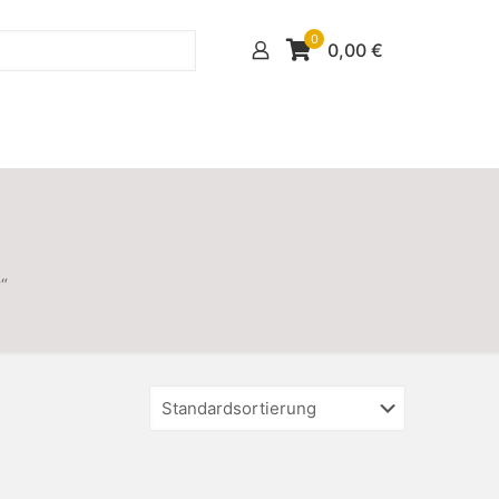
0
0,00
€
“