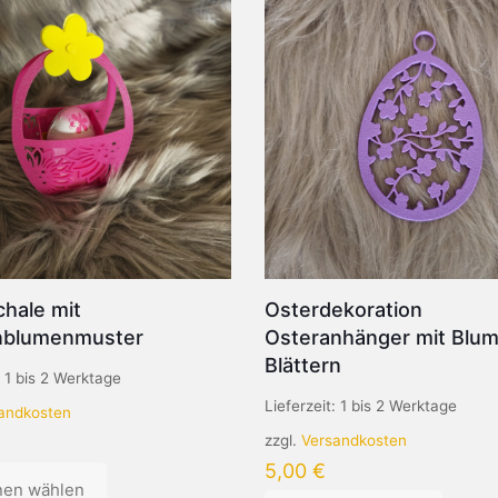
hale mit
Osterdekoration
nblumenmuster
Osteranhänger mit Blu
Blättern
:
1 bis 2 Werktage
Lieferzeit:
1 bis 2 Werktage
andkosten
zzgl.
Versandkosten
5,00
€
nen wählen