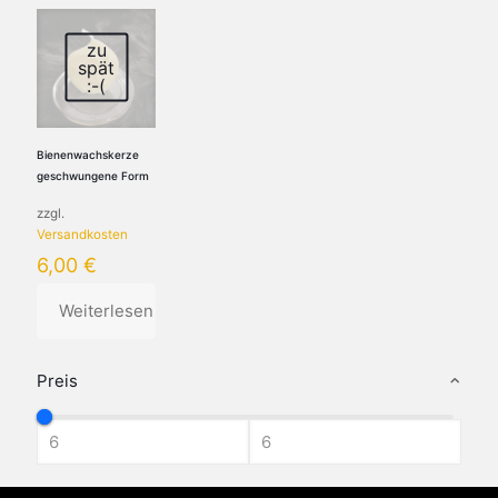
zu
spät
:-(
Bienenwachskerze
geschwungene Form
zzgl.
Versandkosten
6,00
€
Weiterlesen
Preis