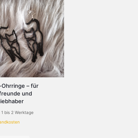
Ohrringe – für
freunde und
liebhaber
:
1 bis 2 Werktage
andkosten