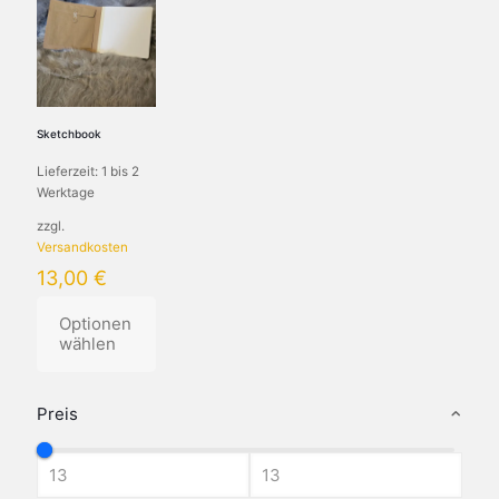
Sketchbook
Lieferzeit:
1 bis 2
Werktage
zzgl.
Versandkosten
13,00
€
Optionen
wählen
Dieses
Produkt
Preis
weist
mehrere
Varianten
auf.