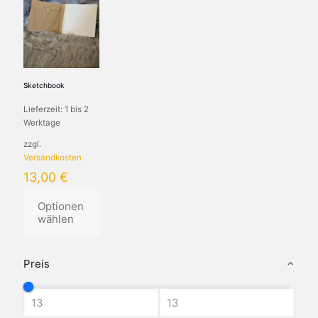
Sketchbook
Lieferzeit:
1 bis 2
Werktage
zzgl.
Versandkosten
13,00
€
Optionen
wählen
Dieses
Produkt
Preis
weist
mehrere
Varianten
auf.