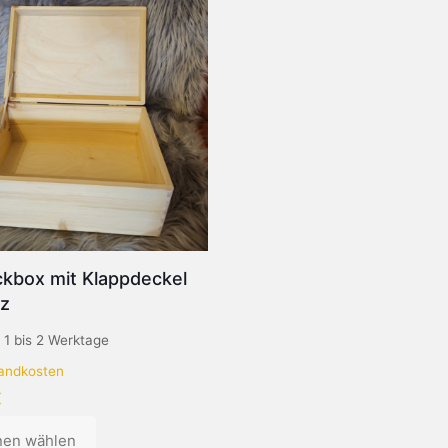
ckbox mit Klappdeckel
lz
:
1 bis 2 Werktage
andkosten
€
nen wählen