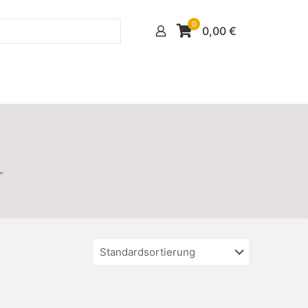
0
0,00
€
“