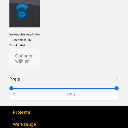
Weihnachtskugelhalter
– kostenlose 3D-
Druckdatei
Optionen
wählen
Preis
Projekte
Werkzeuge