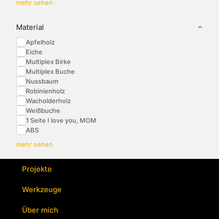
mehr sehen
Material
Apfelholz
Eiche
Multiplex Birke
Multiplex Buche
Nussbaum
Robinienholz
Wacholderholz
Weißbuche
1 Seite I love you, MOM
ABS
mehr sehen
Projekte
Werkzeuge
Über mich