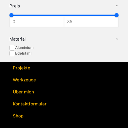
Produkt
Preis
weist
mehrere
Varianten
auf.
Die
Optionen
Material
können
Aluminium
auf
Edelstahl
der
Produktseite
gewählt
Projekte
werden
Werkzeuge
Über mich
Kontaktformular
Shop