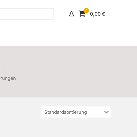
0
0,00
€
n
erungen