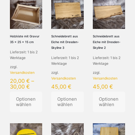
Holzkiste mit Gravur
Schneidebrett aus
Schneidebrett aus
35 x 25 x 15 cm
Eiche mit Dresden-
Eiche mit Dresden-
Skyline 3
Skyline 2
Lieferzeit:
1 bis 2
Werktage
Lieferzeit:
1 bis 2
Lieferzeit:
1 bis 2
Werktage
Werktage
zzgl.
Versandkosten
zzgl.
zzgl.
Versandkosten
Versandkosten
20,00
€
–
30,00
€
45,00
€
45,00
€
Optionen
Optionen
Optionen
wählen
wählen
wählen
Dieses
Dieses
Dieses
Produkt
Produkt
Produkt
weist
weist
weist
mehrere
mehrere
mehrere