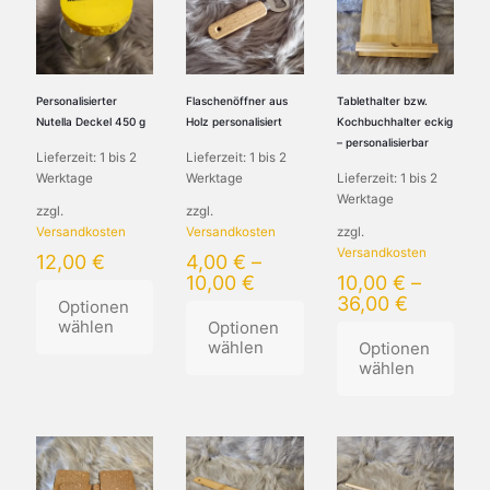
Varianten
Varianten
Varianten
auf.
auf.
auf.
Die
Die
Die
Optionen
Optionen
Optionen
können
können
können
Personalisierter
Flaschenöffner aus
Tablethalter bzw.
auf
auf
auf
Nutella Deckel 450 g
Holz personalisiert
Kochbuchhalter eckig
der
der
der
– personalisierbar
Lieferzeit:
1 bis 2
Lieferzeit:
1 bis 2
Produktseite
Produktseite
Produktseite
Werktage
Werktage
Lieferzeit:
1 bis 2
gewählt
gewählt
gewählt
Werktage
werden
werden
werden
zzgl.
zzgl.
Versandkosten
Versandkosten
zzgl.
Versandkosten
12,00
€
4,00
€
–
10,00
€
10,00
€
–
36,00
€
Optionen
wählen
Optionen
wählen
Optionen
wählen
Dieses
Produkt
Dieses
weist
Produkt
Dieses
mehrere
weist
Produkt
Varianten
mehrere
weist
auf.
Varianten
mehrere