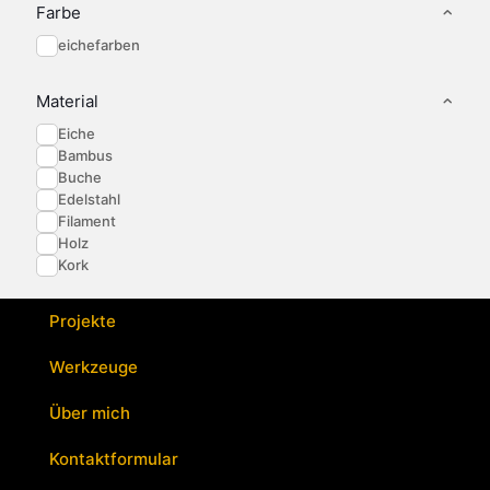
Optionen
Optionen
Farbe
können
können
eichefarben
auf
auf
der
der
Produktseite
Produktseite
Material
gewählt
gewählt
werden
werden
Eiche
Bambus
Buche
Edelstahl
Filament
Holz
Kork
Projekte
Werkzeuge
Über mich
Kontaktformular