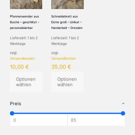
Die
Die
Optionen
Optionen
Optionen
können
können
können
auf
Pfannenwender aus
Schneidebrett aus
auf
auf
der
Buche – geschlitzt –
Eiche groß – Unikat –
der
der
Produktseite
personalisierbar
Handarbeit – Dresden
Produktseite
Produktseite
gewählt
Lieferzeit:
1 bis 2
Lieferzeit:
1 bis 2
gewählt
gewählt
werden
Werktage
Werktage
werden
werden
zzgl.
zzgl.
Versandkosten
Versandkosten
10,00
€
35,00
€
Optionen
Optionen
wählen
wählen
Dieses
Dieses
Produkt
Produkt
Preis
weist
weist
mehrere
mehrere
Varianten
Varianten
auf.
auf.
Die
Die