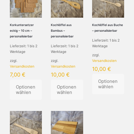
Die
auf.
Varianten
Optionen
Die
auf.
können
Optionen
Die
auf
können
Optionen
der
auf
können
Korkuntersetzer
Kochlöffel aus
Kochlöffel aus Buche
Produktseite
der
auf
eckig – 10 cm –
Bambus –
– personalisierbar
gewählt
Produktseite
der
personalisierbar
personalisierbar
Lieferzeit:
1 bis 2
werden
gewählt
Produktseite
Lieferzeit:
1 bis 2
Lieferzeit:
1 bis 2
Werktage
werden
gewählt
Werktage
Werktage
werden
zzgl.
zzgl.
zzgl.
Versandkosten
Versandkosten
Versandkosten
10,00
€
7,00
€
10,00
€
Optionen
wählen
Optionen
Optionen
wählen
wählen
Dieses
Dieses
Dieses
Produkt
Produkt
Produkt
weist
weist
weist
mehrere
mehrere
mehrere
Varianten
Varianten
Varianten
auf.
auf.
auf.
Die