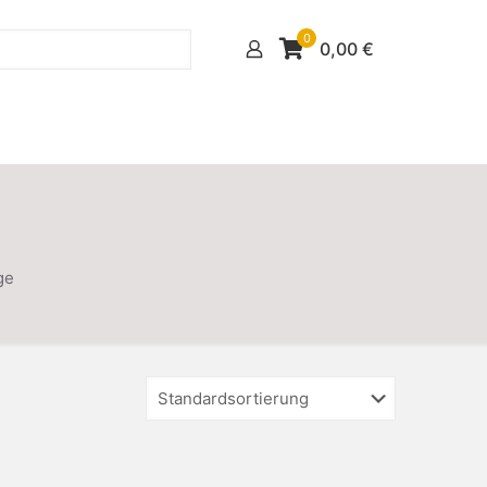
0
0,00
€
ge