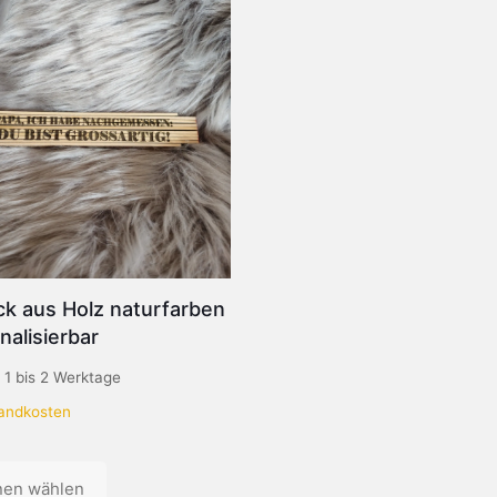
ck aus Holz naturfarben
nalisierbar
:
1 bis 2 Werktage
andkosten
nen wählen