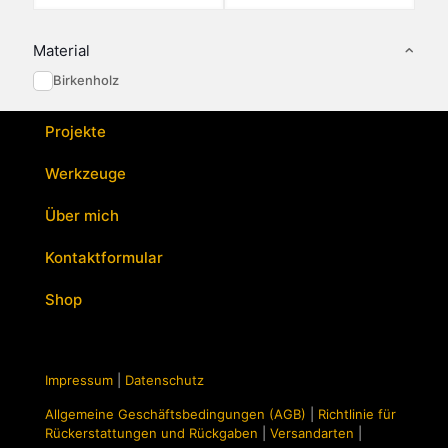
Material
Birkenholz
Projekte
Werkzeuge
Über mich
Kontaktformular
Shop
Impressum
|
Datenschutz
Allgemeine Geschäftsbedingungen (AGB)
|
Richtlinie für
Rückerstattungen und Rückgaben
|
Versandarten
|