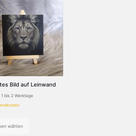
tes Bild auf Leinwand
:
1 bis 2 Werktage
andkosten
€
nen wählen