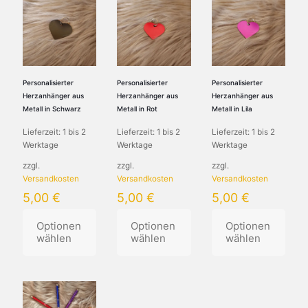
Personalisierter
Personalisierter
Personalisierter
Herzanhänger aus
Herzanhänger aus
Herzanhänger aus
Metall in Schwarz
Metall in Rot
Metall in Lila
Lieferzeit:
1 bis 2
Lieferzeit:
1 bis 2
Lieferzeit:
1 bis 2
Werktage
Werktage
Werktage
zzgl.
zzgl.
zzgl.
Versandkosten
Versandkosten
Versandkosten
5,00
€
5,00
€
5,00
€
Optionen
Optionen
Optionen
wählen
wählen
wählen
Dieses
Dieses
Dieses
Produkt
Produkt
Produkt
weist
weist
weist
mehrere
mehrere
mehrere