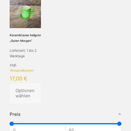
Keramiktasse hellgrün
„Guten Morgen“
Lieferzeit:
1 bis 2
Werktage
zzgl.
Versandkosten
17,00
€
Optionen
wählen
Dieses
Produkt
Preis
weist
mehrere
Varianten