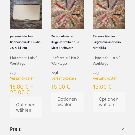
personalisiertes
Personalisierter
Personalisierter
Schneidebrett Buche
Kugelschreiber aus
Kugelschreiber aus
24 x 14 cm
Metall schwarz
Metall lila
Lieferzeit:
1 bis 2
Lieferzeit:
1 bis 2
Lieferzeit:
1 bis 2
Werktage
Werktage
Werktage
zzgl.
zzgl.
zzgl.
Versandkosten
Versandkosten
Versandkosten
16,00
€
–
15,00
€
15,00
€
20,00
€
Optionen
Optionen
wählen
wählen
Optionen
wählen
Dieses
Dieses
Dieses
Produkt
Produkt
Produkt
weist
weist
Preis
weist
mehrere
mehrere