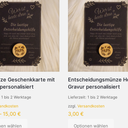
ze Geschenkkarte mit
Entscheidungsmünze Ho
personalisiert
Gravur personalisiert
:
1 bis 2 Werktage
Lieferzeit:
1 bis 2 Werktage
andkosten
zzgl.
Versandkosten
–
15,00
€
3,00
€
nen wählen
Optionen wählen