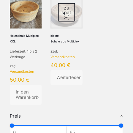
zu
spät
:-(
Holzschale Multiplex
kleine
XXL
Schale aus Multiplex
Lieferzeit:
1 bis 2
zzgl.
Werktage
Versandkosten
40,00
€
zzgl.
Versandkosten
Weiterlesen
50,00
€
In den
Warenkorb
Preis