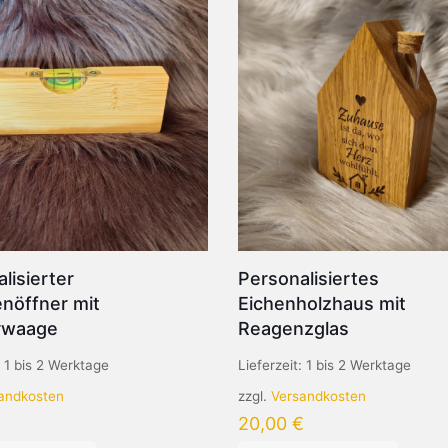
lisierter
Personalisiertes
nöffner mit
Eichenholzhaus mit
rwaage
Reagenzglas
:
1 bis 2 Werktage
Lieferzeit:
1 bis 2 Werktage
andkosten
zzgl.
Versandkosten
20,00
€