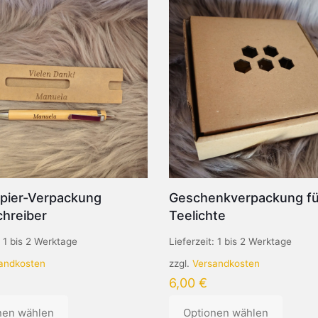
apier-Verpackung
Geschenkverpackung fü
chreiber
Teelichte
:
1 bis 2 Werktage
Lieferzeit:
1 bis 2 Werktage
andkosten
zzgl.
Versandkosten
6,00
€
nen wählen
Optionen wählen