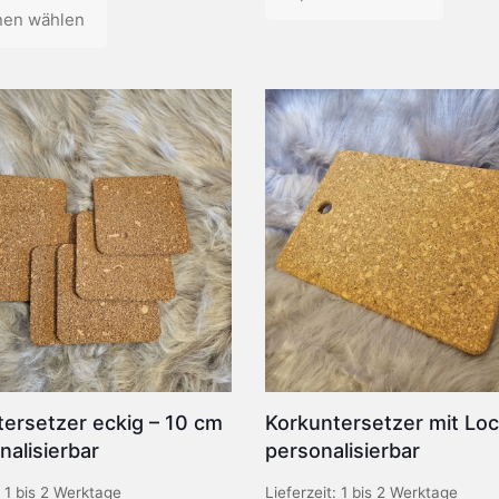
nen wählen
Dieses
Produkt
weist
mehrere
Varianten
auf.
n
Die
Optionen
können
auf
der
Produktseite
gewählt
eite
werden
ersetzer eckig – 10 cm
Korkuntersetzer mit Loc
nalisierbar
personalisierbar
:
1 bis 2 Werktage
Lieferzeit:
1 bis 2 Werktage