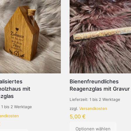
lisiertes
Bienenfreundliches
holzhaus mit
Reagenzglas mit Gravur
zglas
Lieferzeit:
1 bis 2 Werktage
:
1 bis 2 Werktage
zzgl.
Versandkosten
andkosten
5,00
€
€
Optionen wählen