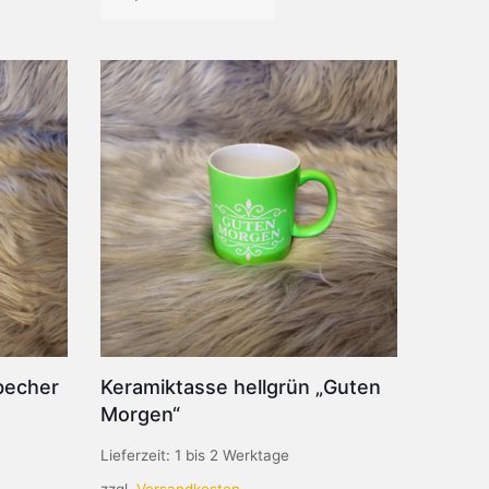
Dieses
Produkt
weist
mehrere
Varianten
auf.
Die
Optionen
können
auf
der
Produktseite
gewählt
werden
becher
Keramiktasse hellgrün „Guten
Morgen“
Lieferzeit:
1 bis 2 Werktage
zzgl.
Versandkosten