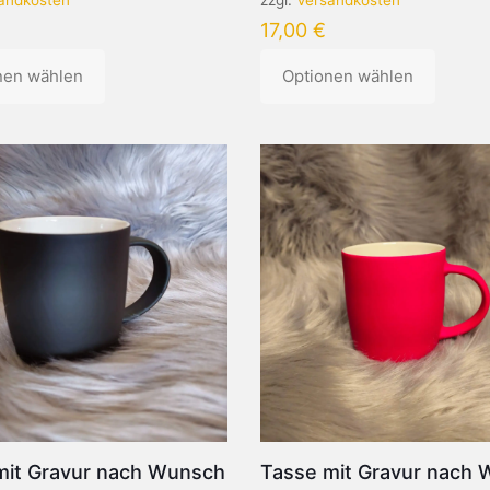
17,00
€
nen wählen
Optionen wählen
Dieses
Produkt
weist
mehrere
n
Varianten
auf.
Die
Optionen
können
auf
der
eite
Produktseite
gewählt
werden
mit Gravur nach Wunsch
Tasse mit Gravur nach