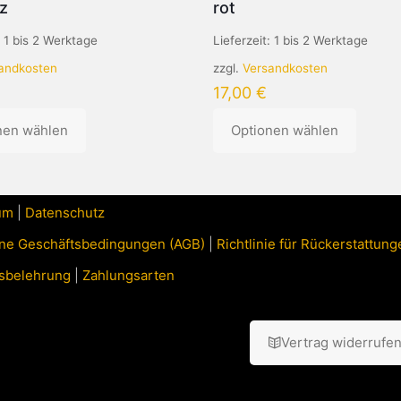
z
rot
:
1 bis 2 Werktage
Lieferzeit:
1 bis 2 Werktage
andkosten
zzgl.
Versandkosten
17,00
€
nen wählen
Optionen wählen
Dieses
Produkt
weist
um
|
Datenschutz
mehrere
n
Varianten
ne Geschäftsbedingungen (AGB)
|
Richtlinie für Rückerstattu
auf.
Die
sbelehrung
|
Zahlungsarten
Optionen
können
auf
Vertrag widerrufe
der
eite
Produktseite
gewählt
werden