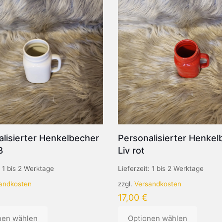
lisierter Henkelbecher
Personalisierter Henkel
ß
Liv rot
:
1 bis 2 Werktage
Lieferzeit:
1 bis 2 Werktage
andkosten
zzgl.
Versandkosten
17,00
€
nen wählen
Optionen wählen