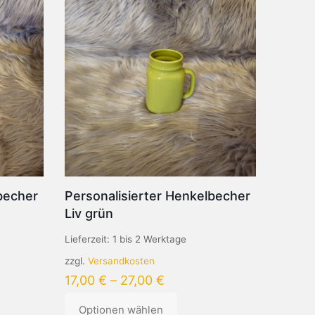
becher
Personalisierter Henkelbecher
Liv grün
Lieferzeit:
1 bis 2 Werktage
zzgl.
Versandkosten
17,00
€
–
27,00
€
Optionen wählen