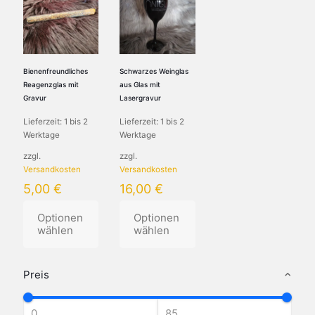
Bienenfreundliches
Schwarzes Weinglas
Reagenzglas mit
aus Glas mit
Gravur
Lasergravur
Lieferzeit:
1 bis 2
Lieferzeit:
1 bis 2
Werktage
Werktage
zzgl.
zzgl.
Versandkosten
Versandkosten
5,00
€
16,00
€
Optionen
Optionen
wählen
wählen
Dieses
Dieses
Produkt
Produkt
Preis
weist
weist
mehrere
mehrere
Varianten
Varianten