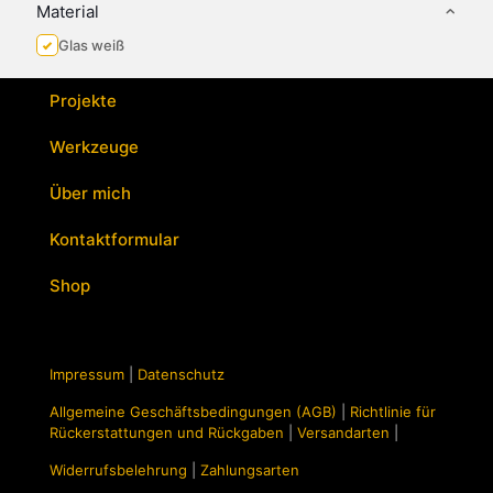
Optionen
Material
können
Glas weiß
auf
der
Produktseite
Projekte
gewählt
werden
Werkzeuge
Über mich
Kontaktformular
Shop
Impressum
|
Datenschutz
Allgemeine Geschäftsbedingungen (AGB)
|
Richtlinie für
Rückerstattungen und Rückgaben
|
Versandarten
|
Widerrufsbelehrung
|
Zahlungsarten