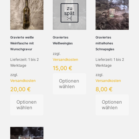
zu
spät
:-(
Gravierte weiße
Graviertes
Graviertes
Weinflasche mit
Weißweinglas
mittelhohes
Wunschgravur
Schnapsglas
zzgl.
Lieferzeit:
1 bis 2
Versandkosten
Lieferzeit:
1 bis 2
Werktage
Werktage
15,00
€
zzgl.
zzgl.
Optionen
Versandkosten
Versandkosten
wählen
20,00
€
8,00
€
Dieses
Optionen
Optionen
Produkt
wählen
wählen
weist
mehrere
Dieses
Dieses
Varianten
Produkt
Produkt
auf.
weist
weist
Die
mehrere
mehrere