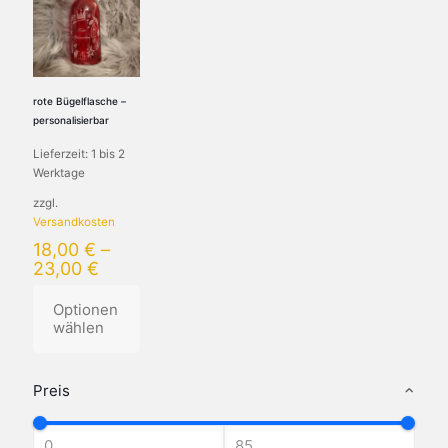
rote Bügelflasche –
personalisierbar
Lieferzeit:
1 bis 2
Werktage
zzgl.
Versandkosten
18,00
€
–
23,00
€
Optionen
wählen
Dieses
Produkt
Preis
weist
mehrere
Varianten