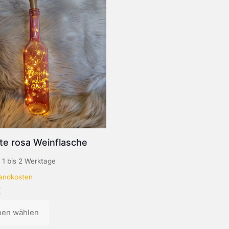
te rosa Weinflasche
:
1 bis 2 Werktage
andkosten
€
nen wählen