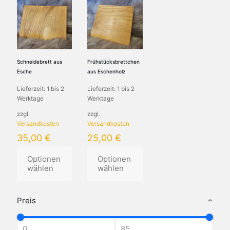
Schneidebrett aus
Frühstücksbrettchen
Esche
aus Eschenholz
Lieferzeit:
1 bis 2
Lieferzeit:
1 bis 2
Werktage
Werktage
zzgl.
zzgl.
Versandkosten
Versandkosten
35,00
€
25,00
€
Optionen
Optionen
wählen
wählen
Dieses
Dieses
Produkt
Produkt
Preis
weist
weist
mehrere
mehrere
Varianten
Varianten