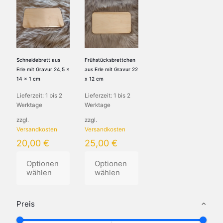
Schneidebrett aus
Frühstücksbrettchen
Erle mit Gravur 24,5 x
aus Erle mit Gravur 22
14 x 1 cm
x 12 cm
Lieferzeit:
1 bis 2
Lieferzeit:
1 bis 2
Werktage
Werktage
zzgl.
zzgl.
Versandkosten
Versandkosten
20,00
€
25,00
€
Optionen
Optionen
wählen
wählen
Dieses
Dieses
Produkt
Produkt
Preis
weist
weist
mehrere
mehrere