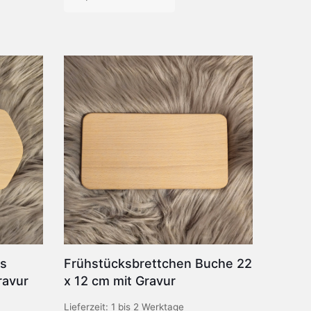
Dieses
Produkt
weist
mehrere
Varianten
auf.
Die
Optionen
können
auf
der
Produktseite
gewählt
werden
us
Frühstücksbrettchen Buche 22
ravur
x 12 cm mit Gravur
Lieferzeit:
1 bis 2 Werktage