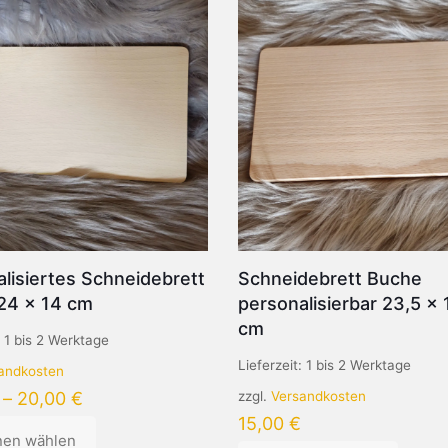
lisiertes Schneidebrett
Schneidebrett Buche
24 x 14 cm
personalisierbar 23,5 x 
cm
:
1 bis 2 Werktage
Lieferzeit:
1 bis 2 Werktage
andkosten
–
20,00
€
zzgl.
Versandkosten
15,00
€
nen wählen