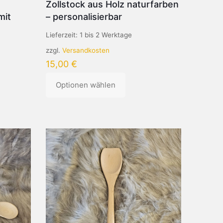
Zollstock aus Holz naturfarben
mit
– personalisierbar
Lieferzeit:
1 bis 2 Werktage
zzgl.
Versandkosten
15,00
€
Optionen wählen
Dieses
Produkt
weist
mehrere
Varianten
auf.
Die
Optionen
können
auf
der
Produktseite