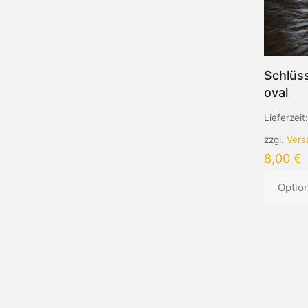
Schlüs
oval
Lieferzeit
zzgl.
Vers
8,00
€
Optio
Dieses
Produkt
weist
mehrere
Variante
auf.
Die