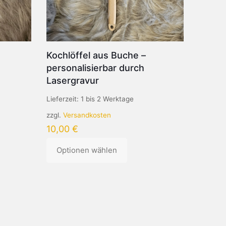
gewählt
werden
Kochlöffel aus Buche –
personalisierbar durch
Lasergravur
Lieferzeit:
1 bis 2 Werktage
zzgl.
Versandkosten
10,00
€
Optionen wählen
Dieses
Produkt
weist
mehrere
Varianten
auf.