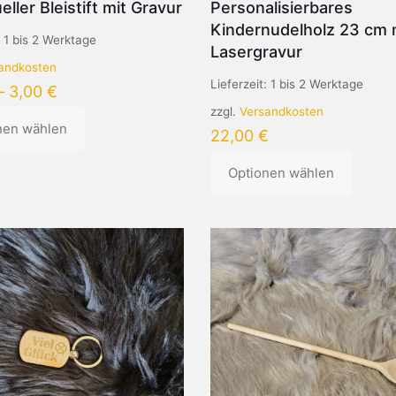
eller Bleistift mit Gravur
Personalisierbares
Kindernudelholz 23 cm 
:
1 bis 2 Werktage
Lasergravur
andkosten
Lieferzeit:
1 bis 2 Werktage
–
3,00
€
zzgl.
Versandkosten
nen wählen
22,00
€
Optionen wählen
Dieses
Produkt
n
weist
mehrere
Varianten
auf.
Die
Optionen
können
eite
auf
der