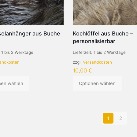
Produktseite
gewählt
werden
selanhänger aus Buche
Kochlöffel aus Buche –
personalisierbar
:
1 bis 2 Werktage
Lieferzeit:
1 bis 2 Werktage
andkosten
zzgl.
Versandkosten
10,00
€
nen wählen
Optionen wählen
Dieses
Produkt
weist
mehrere
1
2
n
Varianten
auf.
Die