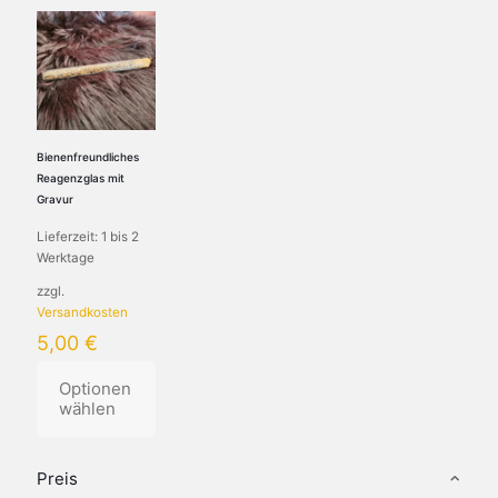
Bienenfreundliches
Reagenzglas mit
Gravur
Lieferzeit:
1 bis 2
Werktage
zzgl.
Versandkosten
5,00
€
Optionen
wählen
Dieses
Produkt
Preis
weist