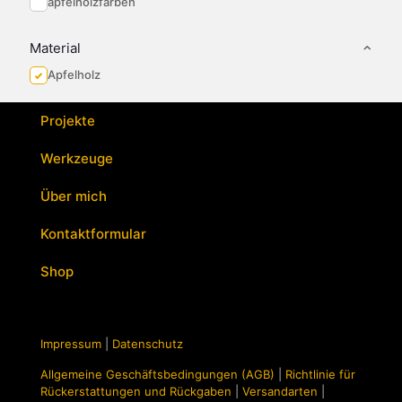
apfelholzfarben
Material
Apfelholz
Projekte
Werkzeuge
Über mich
Kontaktformular
Shop
Impressum
|
Datenschutz
Allgemeine Geschäftsbedingungen (AGB)
|
Richtlinie für
Rückerstattungen und Rückgaben
|
Versandarten
|