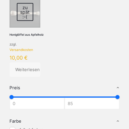
zu
spät
:-(
Honiglöffel aus Apfelholz
zzgl.
Versandkosten
10,00
€
Weiterlesen
Preis
Farbe