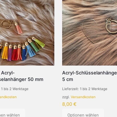
 Acryl-
Acryl-Schlüsselanhänge
selanhänger 50 mm
5 cm
:
1 bis 2 Werktage
Lieferzeit:
1 bis 2 Werktage
andkosten
zzgl.
Versandkosten
8,00
€
nen wählen
Optionen wählen