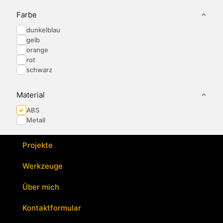
Die
Die
Optionen
Optionen
Farbe
können
können
dunkelblau
auf
auf
gelb
der
der
orange
Produktseite
Produktseite
gewählt
gewählt
rot
werden
werden
schwarz
Material
ABS
Metall
Projekte
Werkzeuge
Über mich
Kontaktformular