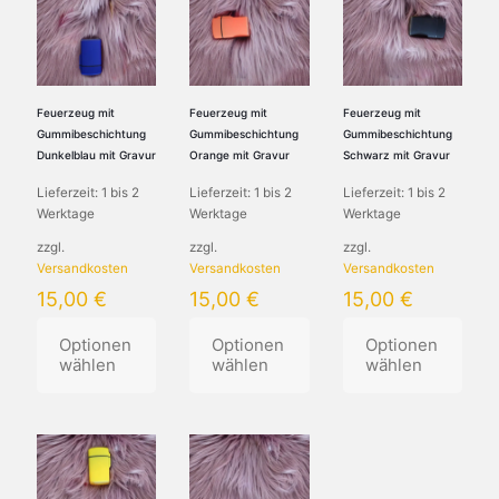
Feuerzeug mit
Feuerzeug mit
Feuerzeug mit
Gummibeschichtung
Gummibeschichtung
Gummibeschichtung
Dunkelblau mit Gravur
Orange mit Gravur
Schwarz mit Gravur
Lieferzeit:
1 bis 2
Lieferzeit:
1 bis 2
Lieferzeit:
1 bis 2
Werktage
Werktage
Werktage
zzgl.
zzgl.
zzgl.
Versandkosten
Versandkosten
Versandkosten
15,00
€
15,00
€
15,00
€
Optionen
Optionen
Optionen
wählen
wählen
wählen
Dieses
Dieses
Dieses
Produkt
Produkt
Produkt
weist
weist
weist
mehrere
mehrere
mehrere
Varianten
Varianten
Varianten