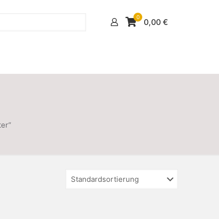
0
0,00
€
ter“