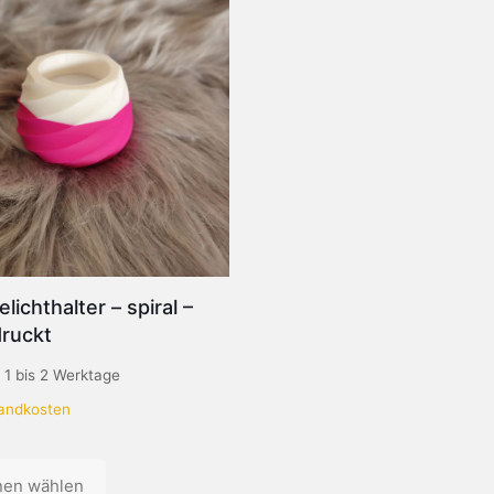
lichthalter – spiral –
ruckt
:
1 bis 2 Werktage
andkosten
nen wählen