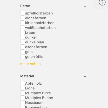
Farbe
apfelholzfarben
eichefarben
kirschholzfarben
weißbuchefarben
braun
dunkel
dunkelblau
eschefarben
gelb
gelb-rötlich
mehr sehen
Material
Apfelholz
Eiche
Multiplex Birke
Multiplex Buche
Nussbaum
Robinienholz