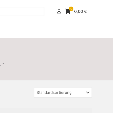
0
0,00
€
ur“