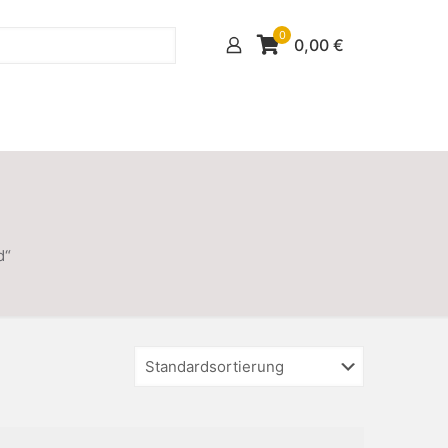
0
0,00
€
d“