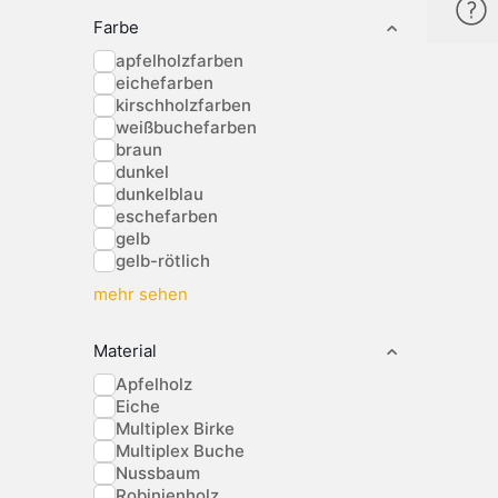
Farbe
apfelholzfarben
eichefarben
kirschholzfarben
weißbuchefarben
braun
dunkel
dunkelblau
eschefarben
gelb
gelb-rötlich
mehr sehen
Material
Apfelholz
Eiche
Multiplex Birke
Multiplex Buche
Nussbaum
Robinienholz